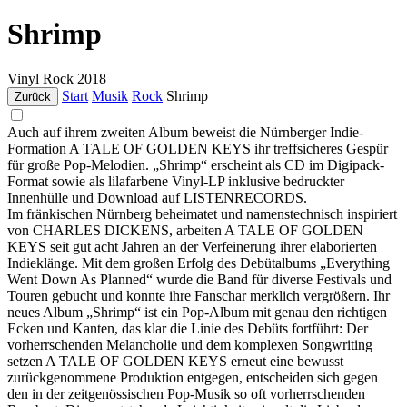
Shrimp
Vinyl
Rock
2018
Start
Musik
Rock
Shrimp
Zurück
Auch auf ihrem zweiten Album beweist die Nürnberger Indie-
Formation A TALE OF GOLDEN KEYS ihr treffsicheres Gespür
für große Pop-Melodien. „Shrimp“ erscheint als CD im Digipack-
Format sowie als lilafarbene Vinyl-LP inklusive bedruckter
Innenhülle und Download auf LISTENRECORDS.
Im fränkischen Nürnberg beheimatet und namenstechnisch inspiriert
von CHARLES DICKENS, arbeiten A TALE OF GOLDEN
KEYS seit gut acht Jahren an der Verfeinerung ihrer elaborierten
Indieklänge. Mit dem großen Erfolg des Debütalbums „Everything
Went Down As Planned“ wurde die Band für diverse Festivals und
Touren gebucht und konnte ihre Fanschar merklich vergrößern. Ihr
neues Album „Shrimp“ ist ein Pop-Album mit genau den richtigen
Ecken und Kanten, das klar die Linie des Debüts fortführt: Der
vorherrschenden Melancholie und dem komplexen Songwriting
setzen A TALE OF GOLDEN KEYS erneut eine bewusst
zurückgenommene Produktion entgegen, entscheiden sich gegen
den in der zeitgenössischen Pop-Musik so oft vorherrschenden