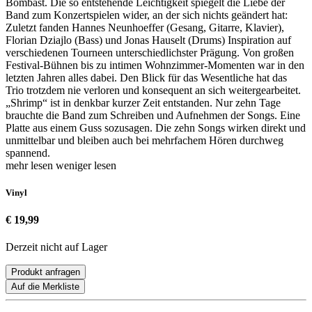
Bombast. Die so entstehende Leichtigkeit spiegelt die Liebe der
Band zum Konzertspielen wider, an der sich nichts geändert hat:
Zuletzt fanden Hannes Neunhoeffer (Gesang, Gitarre, Klavier),
Florian Dziajlo (Bass) und Jonas Hauselt (Drums) Inspiration auf
verschiedenen Tourneen unterschiedlichster Prägung. Von großen
Festival-Bühnen bis zu intimen Wohnzimmer-Momenten war in den
letzten Jahren alles dabei. Den Blick für das Wesentliche hat das
Trio trotzdem nie verloren und konsequent an sich weitergearbeitet.
„Shrimp“ ist in denkbar kurzer Zeit entstanden. Nur zehn Tage
brauchte die Band zum Schreiben und Aufnehmen der Songs. Eine
Platte aus einem Guss sozusagen. Die zehn Songs wirken direkt und
unmittelbar und bleiben auch bei mehrfachem Hören durchweg
spannend.
mehr lesen
weniger lesen
Vinyl
€ 19,99
Derzeit nicht auf Lager
Produkt anfragen
Auf die Merkliste