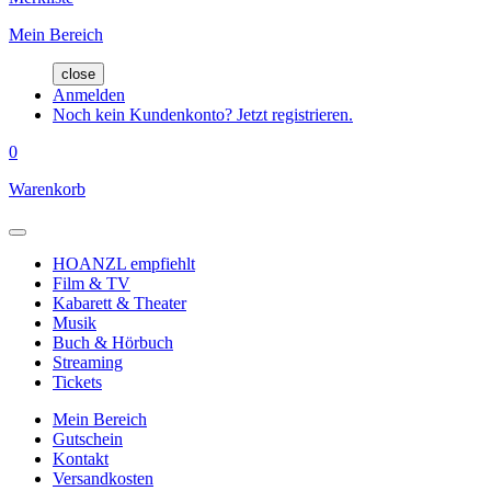
Mein Bereich
close
Anmelden
Noch kein Kundenkonto? Jetzt registrieren.
0
Warenkorb
HOANZL empfiehlt
Film & TV
Kabarett & Theater
Musik
Buch & Hörbuch
Streaming
Tickets
Mein Bereich
Gutschein
Kontakt
Versandkosten