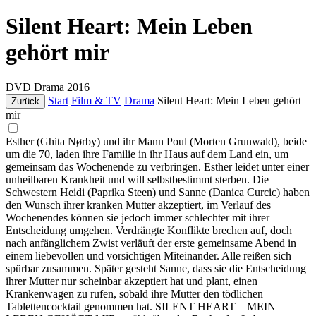
Silent Heart: Mein Leben
gehört mir
DVD
Drama
2016
Start
Film & TV
Drama
Silent Heart: Mein Leben gehört
Zurück
mir
Esther (Ghita Nørby) und ihr Mann Poul (Morten Grunwald), beide
um die 70, laden ihre Familie in ihr Haus auf dem Land ein, um
gemeinsam das Wochenende zu verbringen. Esther leidet unter einer
unheilbaren Krankheit und will selbstbestimmt sterben. Die
Schwestern Heidi (Paprika Steen) und Sanne (Danica Curcic) haben
den Wunsch ihrer kranken Mutter akzeptiert, im Verlauf des
Wochenendes können sie jedoch immer schlechter mit ihrer
Entscheidung umgehen. Verdrängte Konflikte brechen auf, doch
nach anfänglichem Zwist verläuft der erste gemeinsame Abend in
einem liebevollen und vorsichtigen Miteinander. Alle reißen sich
spürbar zusammen. Später gesteht Sanne, dass sie die Entscheidung
ihrer Mutter nur scheinbar akzeptiert hat und plant, einen
Krankenwagen zu rufen, sobald ihre Mutter den tödlichen
Tablettencocktail genommen hat. SILENT HEART – MEIN