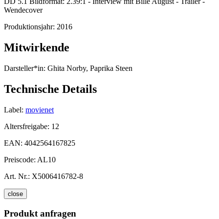
DD 5.1 Bildformat: 2.39:1 - Interview mit Bille August - Trailer -
Wendecover
Produktionsjahr:
2016
Mitwirkende
Darsteller*in:
Ghita Norby, Paprika Steen
Technische Details
Label:
movienet
Altersfreigabe:
12
EAN:
4042564167825
Preiscode:
AL10
Art. Nr.:
X5006416782-8
close
Produkt anfragen