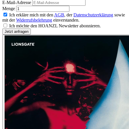
E-Mail-Adresse
Menge
Ich erkläre mich mit den
AGB
, der
Datenschutzerklärung
sowie
mit der
Widerrufsbelehrung
einverstanden.
Ich möchte den HOANZL Newsletter abonnieren.