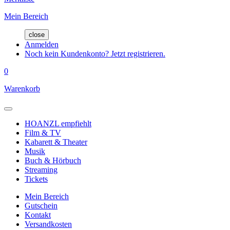
Mein Bereich
close
Anmelden
Noch kein Kundenkonto? Jetzt registrieren.
0
Warenkorb
HOANZL empfiehlt
Film & TV
Kabarett & Theater
Musik
Buch & Hörbuch
Streaming
Tickets
Mein Bereich
Gutschein
Kontakt
Versandkosten