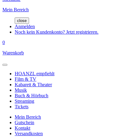
Mein Bereich
close
Anmelden
Noch kein Kundenkonto? Jetzt registrieren.
0
Warenkorb
HOANZL empfiehlt
Film & TV
Kabarett & Theater
Musik
Buch & Hörbuch
Streaming
Tickets
Mein Bereich
Gutschein
Kontakt
Versandkosten