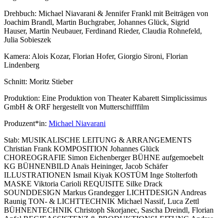
Drehbuch:
Michael Niavarani & Jennifer Frankl mit Beiträgen von
Joachim Brandl, Martin Buchgraber, Johannes Glück, Sigrid
Hauser, Martin Neubauer, Ferdinand Rieder, Claudia Rohnefeld,
Julia Sobieszek
Kamera:
Alois Kozar, Florian Hofer, Giorgio Sironi, Florian
Lindenberg
Schnitt:
Moritz Stieber
Produktion:
Eine Produktion von Theater Kabarett Simplicissimus
GmbH & ORF hergestellt von Mutterschifffilm
Produzent*in:
Michael Niavarani
Stab:
MUSIKALISCHE LEITUNG & ARRANGEMENTS
Christian Frank KOMPOSITION Johannes Glück
CHOREOGRAFIE Simon Eichenberger BÜHNE aufgemoebelt
KG BÜHNENBILD Anaïs Heininger, Jacob Schäfer
ILLUSTRATIONEN Ismail Kiyak KOSTÜM Inge Stolterfoth
MASKE Viktoria Carioli REQUISITE Silke Drack
SOUNDDESIGN Markus Grandegger LICHTDESIGN Andreas
Raunig TON- & LICHTTECHNIK Michael Nassif, Luca Zettl
BÜHNENTECHNIK Christoph Skorjanec, Sascha Dreindl, Florian