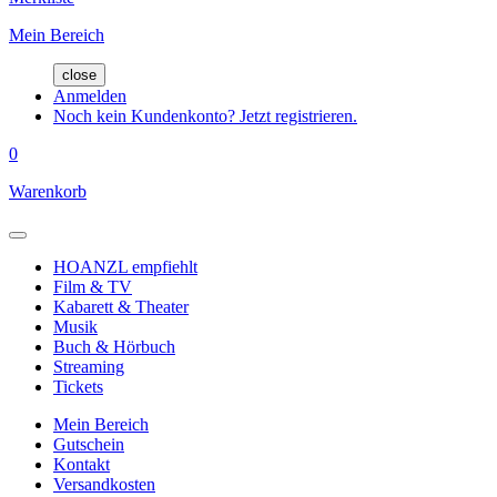
Mein Bereich
close
Anmelden
Noch kein Kundenkonto? Jetzt registrieren.
0
Warenkorb
HOANZL empfiehlt
Film & TV
Kabarett & Theater
Musik
Buch & Hörbuch
Streaming
Tickets
Mein Bereich
Gutschein
Kontakt
Versandkosten