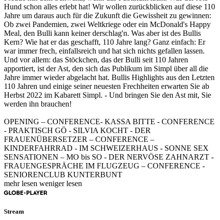
Hund schon alles erlebt hat! Wir wollen zurückblicken auf diese 110
Jahre um daraus auch für die Zukunft die Gewissheit zu gewinnen:
Ob zwei Pandemien, zwei Weltkriege oder ein McDonald's Happy
Meal, den Bulli kann keiner derschlag'n. Was aber ist des Bullis
Kern? Wie hat er das geschafft, 110 Jahre lang? Ganz einfach: Er
war immer frech, einfallsreich und hat sich nichts gefallen lassen.
Und vor allem: das Stöckchen, das der Bulli seit 110 Jahren
apportiert, ist der Ast, den sich das Publikum im Simpl über all die
Jahre immer wieder abgelacht hat. Bullis Highlights aus den Letzten
110 Jahren und einige seiner neuesten Frechheiten erwarten Sie ab
Herbst 2022 im Kabarett Simpl. - Und bringen Sie den Ast mit, Sie
werden ihn brauchen!
OPENING – CONFERENCE- KASSA BITTE - CONFERENCE
- PRAKTISCH GÖ - SILVIA KOCHT - DER
FRAUENÜBERSETZER – CONFERENCE –
KINDERFAHRRAD - IM SCHWEIZERHAUS - SONNE SEX
SENSATIONEN – MO bis SO - DER NERVÖSE ZAHNARZT -
FRAUENGESPRÄCHE IM FLUGZEUG – CONFERENCE -
SENIORENCLUB KUNTERBUNT
mehr lesen
weniger lesen
Stream