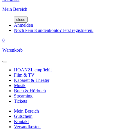
Mein Bereich
close
Anmelden
Noch kein Kundenkonto? Jetzt registrieren.
0
Warenkorb
HOANZL empfiehlt
Film & TV
Kabarett & Theater
Musik
Buch & Hörbuch
Streaming
Tickets
Mein Bereich
Gutschein
Kontakt
Versandkosten