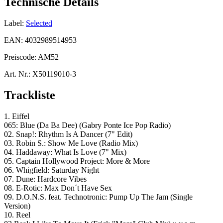
Technische Details
Label:
Selected
EAN:
4032989514953
Preiscode:
AM52
Art. Nr.:
X50119010-3
Trackliste
1. Eiffel
065: Blue (Da Ba Dee) (Gabry Ponte Ice Pop Radio)
02. Snap!: Rhythm Is A Dancer (7" Edit)
03. Robin S.: Show Me Love (Radio Mix)
04. Haddaway: What Is Love (7" Mix)
05. Captain Hollywood Project: More & More
06. Whigfield: Saturday Night
07. Dune: Hardcore Vibes
08. E-Rotic: Max Don´t Have Sex
09. D.O.N.S. feat. Technotronic: Pump Up The Jam (Single
Version)
10. Reel