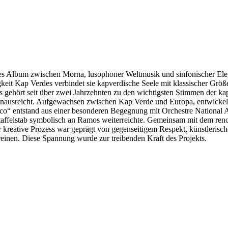
ales Album zwischen Morna, lusophoner Weltmusik und sinfonischer Ele
keit Kap Verdes verbindet sie kapverdische Seele mit klassischer Größ
gehört seit über zwei Jahrzehnten zu den wichtigsten Stimmen der kap
inausreicht. Aufgewachsen zwischen Kap Verde und Europa, entwickelte 
ico“ entstand aus einer besonderen Begegnung mit Orchestre National 
taffelstab symbolisch an Ramos weiterreichte. Gemeinsam mit dem re
 kreative Prozess war geprägt von gegenseitigem Respekt, künstlerisch
reinen. Diese Spannung wurde zur treibenden Kraft des Projekts.