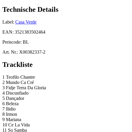
Technische Details
Label:
Casa Verde
EAN:
3521383502464
Preiscode:
BL
Art. Nr.:
X00382337-2
Trackliste
1 Teofilo Chantre
2 Mundo Ca Cré
3 Fidje Terra Da Gloria
4 Discunfiado
5 Dançador
6 Beleza
7 Ilidio
8 Irmon
9 Mariana
10 Ce La Vida
11 So Samba