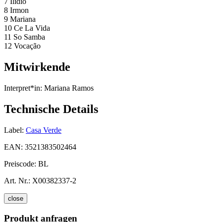
7 Ilidio
8 Irmon
9 Mariana
10 Ce La Vida
11 So Samba
12 Vocação
Mitwirkende
Interpret*in:
Mariana Ramos
Technische Details
Label:
Casa Verde
EAN:
3521383502464
Preiscode:
BL
Art. Nr.:
X00382337-2
close
Produkt anfragen