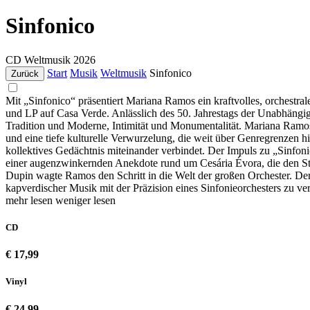
Sinfonico
CD
Weltmusik
2026
Start
Musik
Weltmusik
Sinfonico
Zurück
Mit „Sinfonico“ präsentiert Mariana Ramos ein kraftvolles, orchestr
und LP auf Casa Verde. Anlässlich des 50. Jahrestags der Unabhängig
Tradition und Moderne, Intimität und Monumentalität. Mariana Ramos 
und eine tiefe kulturelle Verwurzelung, die weit über Genregrenzen h
kollektives Gedächtnis miteinander verbindet. Der Impuls zu „Sinfon
einer augenzwinkernden Anekdote rund um Cesária Évora, die den S
Dupin wagte Ramos den Schritt in die Welt der großen Orchester. Der
kapverdischer Musik mit der Präzision eines Sinfonieorchesters zu ve
mehr lesen
weniger lesen
CD
€ 17,99
Vinyl
€ 24,99