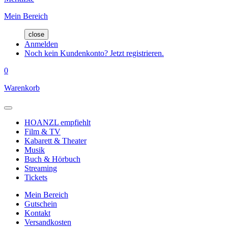
Mein Bereich
close
Anmelden
Noch kein Kundenkonto? Jetzt registrieren.
0
Warenkorb
HOANZL empfiehlt
Film & TV
Kabarett & Theater
Musik
Buch & Hörbuch
Streaming
Tickets
Mein Bereich
Gutschein
Kontakt
Versandkosten