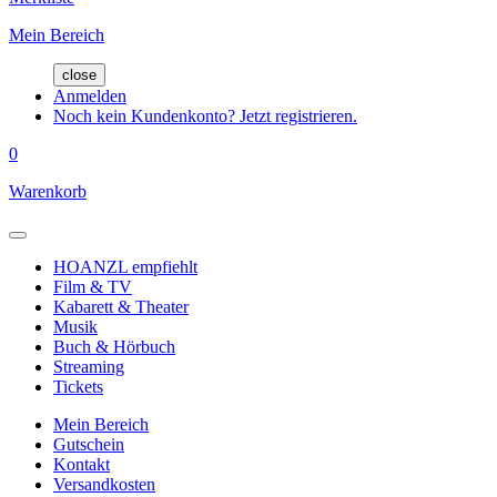
Mein Bereich
close
Anmelden
Noch kein Kundenkonto? Jetzt registrieren.
0
Warenkorb
HOANZL empfiehlt
Film & TV
Kabarett & Theater
Musik
Buch & Hörbuch
Streaming
Tickets
Mein Bereich
Gutschein
Kontakt
Versandkosten