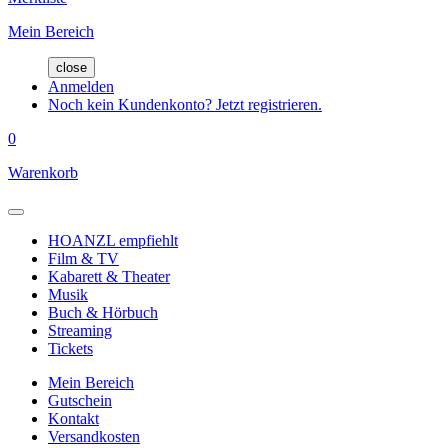
Mein Bereich
close
Anmelden
Noch kein Kundenkonto? Jetzt registrieren.
0
Warenkorb
HOANZL empfiehlt
Film & TV
Kabarett & Theater
Musik
Buch & Hörbuch
Streaming
Tickets
Mein Bereich
Gutschein
Kontakt
Versandkosten