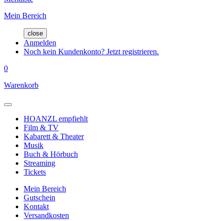
Mein Bereich
close
Anmelden
Noch kein Kundenkonto? Jetzt registrieren.
0
Warenkorb
HOANZL empfiehlt
Film & TV
Kabarett & Theater
Musik
Buch & Hörbuch
Streaming
Tickets
Mein Bereich
Gutschein
Kontakt
Versandkosten