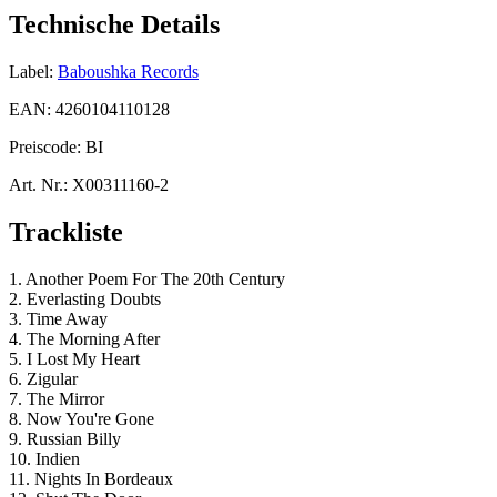
Technische Details
Label:
Baboushka Records
EAN:
4260104110128
Preiscode:
BI
Art. Nr.:
X00311160-2
Trackliste
1. Another Poem For The 20th Century
2. Everlasting Doubts
3. Time Away
4. The Morning After
5. I Lost My Heart
6. Zigular
7. The Mirror
8. Now You're Gone
9. Russian Billy
10. Indien
11. Nights In Bordeaux