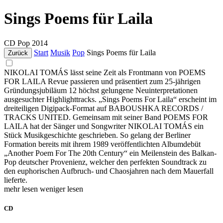
Sings Poems für Laila
CD
Pop
2014
Start
Musik
Pop
Sings Poems für Laila
Zurück
NIKOLAI TOMÁS lässt seine Zeit als Frontmann von POEMS
FOR LAILA Revue passieren und präsentiert zum 25-jährigen
Gründungsjubiläum 12 höchst gelungene Neuinterpretationen
ausgesuchter Highlighttracks. „Sings Poems For Laila“ erscheint im
dreiteiligen Digipack-Format auf BABOUSHKA RECORDS /
TRACKS UNITED. Gemeinsam mit seiner Band POEMS FOR
LAILA hat der Sänger und Songwriter NIKOLAI TOMÁS ein
Stück Musikgeschichte geschrieben. So gelang der Berliner
Formation bereits mit ihrem 1989 veröffentlichten Albumdebüt
„Another Poem For The 20th Century“ ein Meilenstein des Balkan-
Pop deutscher Provenienz, welcher den perfekten Soundtrack zu
den euphorischen Aufbruch- und Chaosjahren nach dem Mauerfall
lieferte.
mehr lesen
weniger lesen
CD