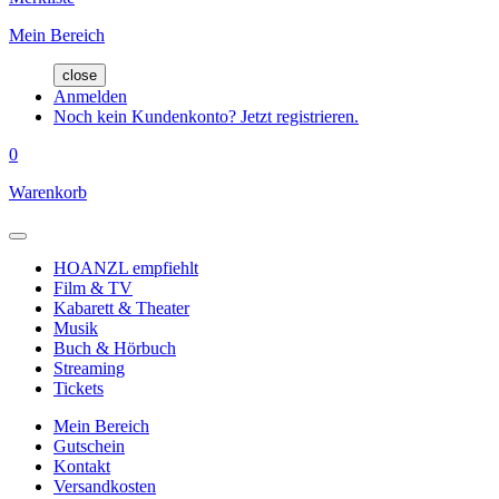
Mein Bereich
close
Anmelden
Noch kein Kundenkonto? Jetzt registrieren.
0
Warenkorb
HOANZL empfiehlt
Film & TV
Kabarett & Theater
Musik
Buch & Hörbuch
Streaming
Tickets
Mein Bereich
Gutschein
Kontakt
Versandkosten