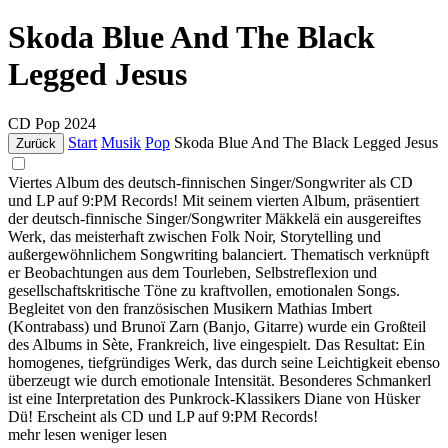
Skoda Blue And The Black
Legged Jesus
CD
Pop
2024
Start
Musik
Pop
Skoda Blue And The Black Legged Jesus
Zurück
Viertes Album des deutsch-finnischen Singer/Songwriter als CD
und LP auf 9:PM Records! Mit seinem vierten Album, präsentiert
der deutsch-finnische Singer/Songwriter Mäkkelä ein ausgereiftes
Werk, das meisterhaft zwischen Folk Noir, Storytelling und
außergewöhnlichem Songwriting balanciert. Thematisch verknüpft
er Beobachtungen aus dem Tourleben, Selbstreflexion und
gesellschaftskritische Töne zu kraftvollen, emotionalen Songs.
Begleitet von den französischen Musikern Mathias Imbert
(Kontrabass) und Brunoï Zarn (Banjo, Gitarre) wurde ein Großteil
des Albums in Sète, Frankreich, live eingespielt. Das Resultat: Ein
homogenes, tiefgründiges Werk, das durch seine Leichtigkeit ebenso
überzeugt wie durch emotionale Intensität. Besonderes Schmankerl
ist eine Interpretation des Punkrock-Klassikers Diane von Hüsker
Dü! Erscheint als CD und LP auf 9:PM Records!
mehr lesen
weniger lesen