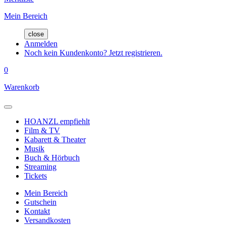
Mein Bereich
close
Anmelden
Noch kein Kundenkonto? Jetzt registrieren.
0
Warenkorb
HOANZL empfiehlt
Film & TV
Kabarett & Theater
Musik
Buch & Hörbuch
Streaming
Tickets
Mein Bereich
Gutschein
Kontakt
Versandkosten