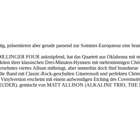
, präsentieren aber gerade passend zur Sommer-Europatour eine bran
INGER FOUR anknüpfend, hat das Quartett aus Oklahoma mit steige
ion ihrer klassischen Drei-Minuten-Hymnen mit mehrstimmigen Chören 
ß ersehntes viertes Album mitbringt, aber immerhin doch fünf brand
ie Band mit Classic-Rock-geschulten Gitarrensoli und perfekten Chöre
 die Vinylversion erscheint mit einem aufwendigen Etching des Cover
R), gemischt von MATT ALLISON (ALKALINE TRIO, THE L