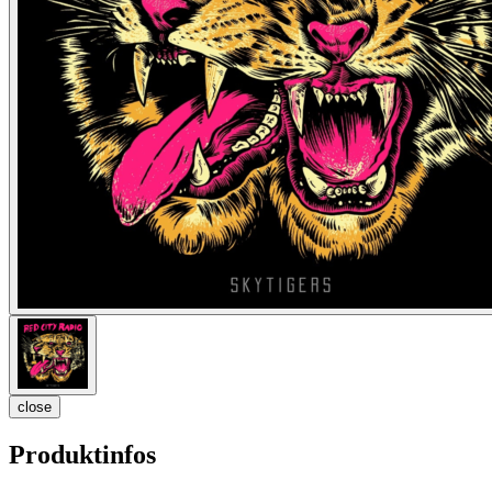
close
Produktinfos