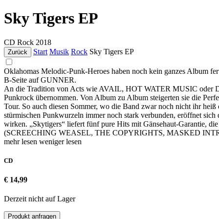
Sky Tigers EP
CD
Rock
2018
Start
Musik
Rock
Sky Tigers EP
Zurück
Oklahomas Melodic-Punk-Heroes haben noch kein ganzes Album fertig
B-Seite auf GUNNER.
An die Tradition von Acts wie AVAIL, HOT WATER MUSIC oder DILL
Punkrock übernommen. Von Album zu Album steigerten sie die Perfekt
Tour. So auch diesen Sommer, wo die Band zwar noch nicht ihr hei
stürmischen Punkwurzeln immer noch stark verbunden, eröffnet sich d
wirken. „Skytigers“ liefert fünf pure Hits mit Gänsehaut-Garantie,
(SCREECHING WEASEL, THE COPYRIGHTS, MASKED INTRUDE
mehr lesen
weniger lesen
CD
€ 14,99
Derzeit nicht auf Lager
Produkt anfragen