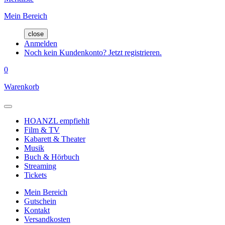
Mein Bereich
close
Anmelden
Noch kein Kundenkonto? Jetzt registrieren.
0
Warenkorb
HOANZL empfiehlt
Film & TV
Kabarett & Theater
Musik
Buch & Hörbuch
Streaming
Tickets
Mein Bereich
Gutschein
Kontakt
Versandkosten