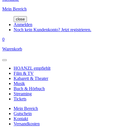
Mein Bereich
close
Anmelden
Noch kein Kundenkonto? Jetzt registrieren.
0
Warenkorb
HOANZL empfiehlt
Film & TV
Kabarett & Theater
Musik
Buch & Hörbuch
Streaming
Tickets
Mein Bereich
Gutschein
Kontakt
Versandkosten