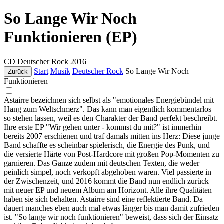
So Lange Wir Noch
Funktionieren (EP)
CD
Deutscher Rock
2016
Start
Musik
Deutscher Rock
So Lange Wir Noch
Zurück
Funktionieren
Astairre bezeichnen sich selbst als "emotionales Energiebündel mit
Hang zum Weltschmerz". Das kann man eigentlich kommentarlos
so stehen lassen, weil es den Charakter der Band perfekt beschreibt.
Ihre erste EP "Wir gehen unter - kommst du mit?" ist immerhin
bereits 2007 erschienen und traf damals mitten ins Herz: Diese junge
Band schaffte es scheinbar spielerisch, die Energie des Punk, und
die versierte Härte von Post-Hardcore mit großen Pop-Momenten zu
garnieren. Das Ganze zudem mit deutschen Texten, die weder
peinlich simpel, noch verkopft abgehoben waren. Viel passierte in
der Zwischenzeit, und 2016 kommt die Band nun endlich zurück
mit neuer EP und neuem Album am Horizont. Alle ihre Qualitäten
haben sie sich behalten. Astairre sind eine reflektierte Band. Da
dauert manches eben auch mal etwas länger bis man damit zufrieden
ist. "So lange wir noch funktionieren" beweist, dass sich der Einsatz