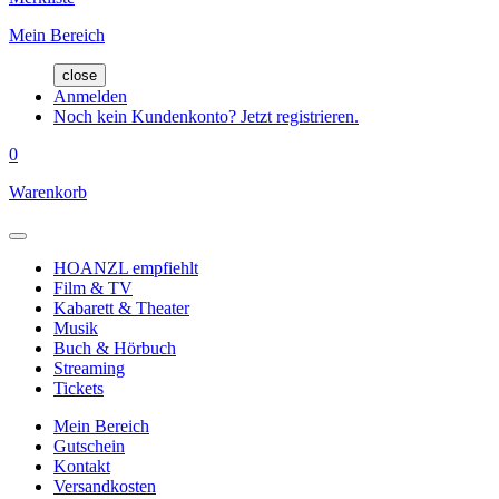
Mein Bereich
close
Anmelden
Noch kein Kundenkonto? Jetzt registrieren.
0
Warenkorb
HOANZL empfiehlt
Film & TV
Kabarett & Theater
Musik
Buch & Hörbuch
Streaming
Tickets
Mein Bereich
Gutschein
Kontakt
Versandkosten