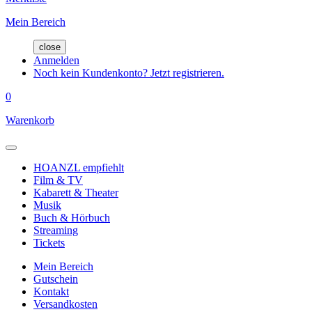
Mein Bereich
close
Anmelden
Noch kein Kundenkonto? Jetzt registrieren.
0
Warenkorb
HOANZL empfiehlt
Film & TV
Kabarett & Theater
Musik
Buch & Hörbuch
Streaming
Tickets
Mein Bereich
Gutschein
Kontakt
Versandkosten