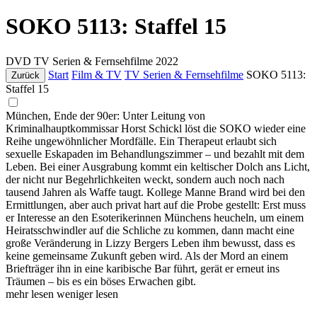
SOKO 5113: Staffel 15
DVD
TV Serien & Fernsehfilme
2022
Start
Film & TV
TV Serien & Fernsehfilme
SOKO 5113:
Zurück
Staffel 15
München, Ende der 90er: Unter Leitung von
Kriminalhauptkommissar Horst Schickl löst die SOKO wieder eine
Reihe ungewöhnlicher Mordfälle. Ein Therapeut erlaubt sich
sexuelle Eskapaden im Behandlungszimmer – und bezahlt mit dem
Leben. Bei einer Ausgrabung kommt ein keltischer Dolch ans Licht,
der nicht nur Begehrlichkeiten weckt, sondern auch noch nach
tausend Jahren als Waffe taugt. Kollege Manne Brand wird bei den
Ermittlungen, aber auch privat hart auf die Probe gestellt: Erst muss
er Interesse an den Esoterikerinnen Münchens heucheln, um einem
Heiratsschwindler auf die Schliche zu kommen, dann macht eine
große Veränderung in Lizzy Bergers Leben ihm bewusst, dass es
keine gemeinsame Zukunft geben wird. Als der Mord an einem
Briefträger ihn in eine karibische Bar führt, gerät er erneut ins
Träumen – bis es ein böses Erwachen gibt.
mehr lesen
weniger lesen