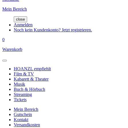
Mein Bereich
close
Anmelden
Noch kein Kundenkonto? Jetzt registrieren.
0
Warenkorb
HOANZL empfiehlt
Film & TV
Kabarett & Theater
Musik
Buch & Hörbuch
Streaming
Tickets
Mein Bereich
Gutschein
Kontakt
Versandkosten