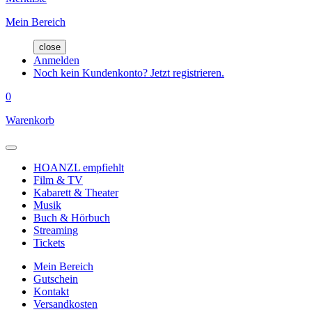
Mein Bereich
close
Anmelden
Noch kein Kundenkonto? Jetzt registrieren.
0
Warenkorb
HOANZL empfiehlt
Film & TV
Kabarett & Theater
Musik
Buch & Hörbuch
Streaming
Tickets
Mein Bereich
Gutschein
Kontakt
Versandkosten