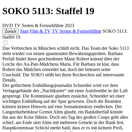
SOKO 5113: Staffel 19
DVD
TV Serien & Fernsehfilme
2023
Start
Film & TV
TV Serien & Fernsehfilme
SOKO 5113:
Zurück
Staffel 19
Das Verbrechen in München schläft nicht. Das Team der Soko 5113
steht wieder vor neuen spannenden Bewährungsproben. Barbara
Perfall findet ihren geschiedenen Mann Robert kniend über der
Leiche des Au-Pair-Mädchens Maria. Für Barbara ist klar, dass
Robert das Mädchen ermordet hat, doch der beteuert seine
Unschuld. Die SOKO stößt bei ihren Recherchen auf interessante
Details.
Der gefürchtete Enthüllungsjournalist Schneider wird vor dem
Verlagsgebäude des „Nachtkurier“ mit einer Autobombe in die Luft
gesprengt. Die Kommissare glauben zunächst, Schneider sei einer
wichtigen Enthüllung auf der Spur gewesen. Doch die Beamten
können keinen Hinweis auf eine Sensationsstory entdecken. Der
Langzeitarbeitslose Gernot Alms glaubt, ein Banküberfall könnte
ihn aus der Krise führen. Doch am Tag des großen Coups geht alles
schief, am Ende sitzt Alms mit mehreren Geiseln in der Bank fest.
Hauptkommissar Schickl merkt bald, dass er es mit keinem Profi,