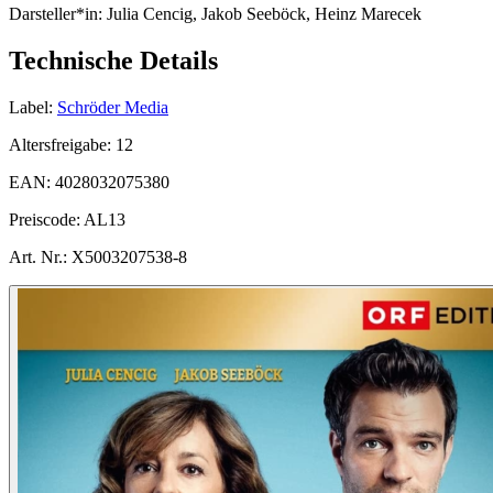
Darsteller*in:
Julia Cencig, Jakob Seeböck, Heinz Marecek
Technische Details
Label:
Schröder Media
Altersfreigabe:
12
EAN:
4028032075380
Preiscode:
AL13
Art. Nr.:
X5003207538-8