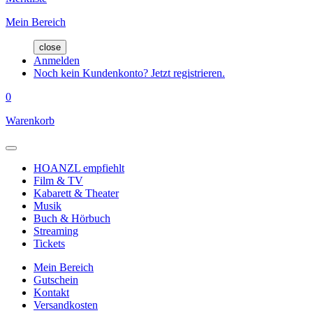
Mein Bereich
close
Anmelden
Noch kein Kundenkonto? Jetzt registrieren.
0
Warenkorb
HOANZL empfiehlt
Film & TV
Kabarett & Theater
Musik
Buch & Hörbuch
Streaming
Tickets
Mein Bereich
Gutschein
Kontakt
Versandkosten