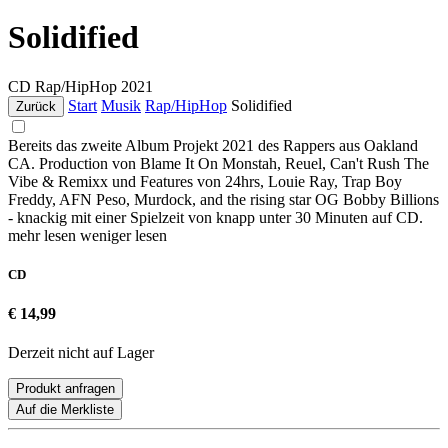
Solidified
CD
Rap/HipHop
2021
Start
Musik
Rap/HipHop
Solidified
Zurück
Bereits das zweite Album Projekt 2021 des Rappers aus Oakland
CA. Production von Blame It On Monstah, Reuel, Can't Rush The
Vibe & Remixx und Features von 24hrs, Louie Ray, Trap Boy
Freddy, AFN Peso, Murdock, and the rising star OG Bobby Billions
- knackig mit einer Spielzeit von knapp unter 30 Minuten auf CD.
mehr lesen
weniger lesen
CD
€ 14,99
Derzeit nicht auf Lager
Produkt anfragen
Auf die Merkliste