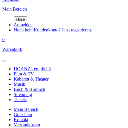
Mein Bereich
close
Anmelden
Noch kein Kundenkonto? Jetzt registrieren.
0
Warenkorb
HOANZL empfiehlt
Film & TV
Kabarett & Theater
Musik
Buch & Hörbuch
Streaming
Tickets
Mein Bereich
Gutschein
Kontakt
Versandkosten