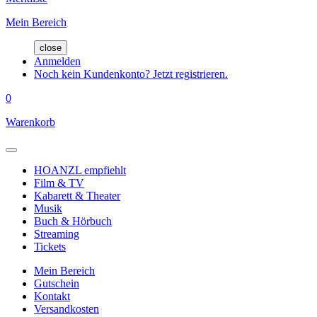
Mein Bereich
close
Anmelden
Noch kein Kundenkonto? Jetzt registrieren.
0
Warenkorb
HOANZL empfiehlt
Film & TV
Kabarett & Theater
Musik
Buch & Hörbuch
Streaming
Tickets
Mein Bereich
Gutschein
Kontakt
Versandkosten