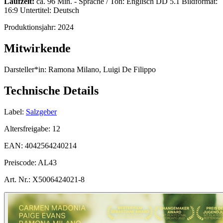
Laufzeit:
ca. 96 Min. - Sprache / Ton: Englisch DD 5.1 Bildformat:
16:9 Untertitel: Deutsch
Produktionsjahr:
2024
Mitwirkende
Darsteller*in:
Ramona Milano, Luigi De Filippo
Technische Details
Label:
Salzgeber
Altersfreigabe:
12
EAN:
4042564240214
Preiscode:
AL43
Art. Nr.:
X5006424021-8