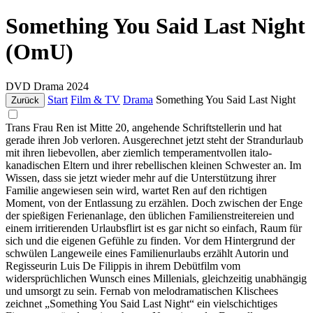
Something You Said Last Night
(OmU)
DVD
Drama
2024
Start
Film & TV
Drama
Something You Said Last Night
Zurück
Trans Frau Ren ist Mitte 20, angehende Schriftstellerin und hat
gerade ihren Job verloren. Ausgerechnet jetzt steht der Strandurlaub
mit ihren liebevollen, aber ziemlich temperamentvollen italo-
kanadischen Eltern und ihrer rebellischen kleinen Schwester an. Im
Wissen, dass sie jetzt wieder mehr auf die Unterstützung ihrer
Familie angewiesen sein wird, wartet Ren auf den richtigen
Moment, von der Entlassung zu erzählen. Doch zwischen der Enge
der spießigen Ferienanlage, den üblichen Familienstreitereien und
einem irritierenden Urlaubsflirt ist es gar nicht so einfach, Raum für
sich und die eigenen Gefühle zu finden. Vor dem Hintergrund der
schwülen Langeweile eines Familienurlaubs erzählt Autorin und
Regisseurin Luis De Filippis in ihrem Debütfilm vom
widersprüchlichen Wunsch eines Millenials, gleichzeitig unabhängig
und umsorgt zu sein. Fernab von melodramatischen Klischees
zeichnet „Something You Said Last Night“ ein vielschichtiges