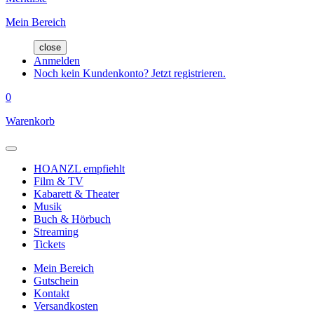
Mein Bereich
close
Anmelden
Noch kein Kundenkonto? Jetzt registrieren.
0
Warenkorb
HOANZL empfiehlt
Film & TV
Kabarett & Theater
Musik
Buch & Hörbuch
Streaming
Tickets
Mein Bereich
Gutschein
Kontakt
Versandkosten