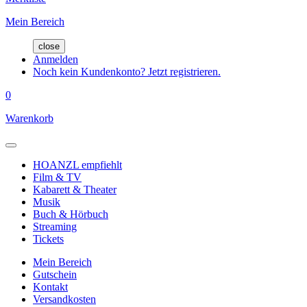
Mein Bereich
close
Anmelden
Noch kein Kundenkonto? Jetzt registrieren.
0
Warenkorb
HOANZL empfiehlt
Film & TV
Kabarett & Theater
Musik
Buch & Hörbuch
Streaming
Tickets
Mein Bereich
Gutschein
Kontakt
Versandkosten