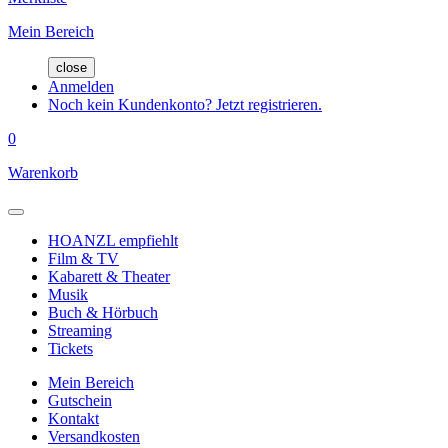
Mein Bereich
close
Anmelden
Noch kein Kundenkonto? Jetzt registrieren.
0
Warenkorb
HOANZL empfiehlt
Film & TV
Kabarett & Theater
Musik
Buch & Hörbuch
Streaming
Tickets
Mein Bereich
Gutschein
Kontakt
Versandkosten