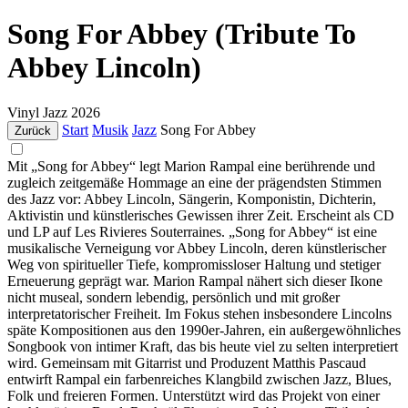
Song For Abbey (Tribute To
Abbey Lincoln)
Vinyl
Jazz
2026
Start
Musik
Jazz
Song For Abbey
Zurück
Mit „Song for Abbey“ legt Marion Rampal eine berührende und
zugleich zeitgemäße Hommage an eine der prägendsten Stimmen
des Jazz vor: Abbey Lincoln, Sängerin, Komponistin, Dichterin,
Aktivistin und künstlerisches Gewissen ihrer Zeit. Erscheint als CD
und LP auf Les Rivieres Souterraines. „Song for Abbey“ ist eine
musikalische Verneigung vor Abbey Lincoln, deren künstlerischer
Weg von spiritueller Tiefe, kompromissloser Haltung und stetiger
Erneuerung geprägt war. Marion Rampal nähert sich dieser Ikone
nicht museal, sondern lebendig, persönlich und mit großer
interpretatorischer Freiheit. Im Fokus stehen insbesondere Lincolns
späte Kompositionen aus den 1990er-Jahren, ein außergewöhnliches
Songbook von intimer Kraft, das bis heute viel zu selten interpretiert
wird. Gemeinsam mit Gitarrist und Produzent Matthis Pascaud
entwirft Rampal ein farbenreiches Klangbild zwischen Jazz, Blues,
Folk und freieren Formen. Unterstützt wird das Projekt von einer