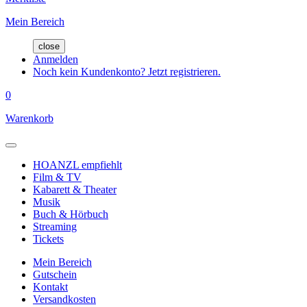
Mein Bereich
close
Anmelden
Noch kein Kundenkonto? Jetzt registrieren.
0
Warenkorb
HOANZL empfiehlt
Film & TV
Kabarett & Theater
Musik
Buch & Hörbuch
Streaming
Tickets
Mein Bereich
Gutschein
Kontakt
Versandkosten