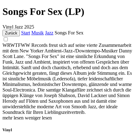
Songs For Sex (LP)
Vinyl
Jazz
2025
Start
Musik
Jazz
Songs For Sex
Zurück
WRWTFWW Records freut sich auf seine vierte Zusammenarbeit
mit dem New Yorker Ambient-/Jazz-/Downtempo-Musiker Danny
Scott Lane. "Songs For Sex" ist eine sinnliche Erkundung von
Funk, Jazz und Ambient, inspiriert von offenen Gesprächen über
Intimität. Sanft und doch chaotisch, erhebend und doch aus dem
Gleichgewicht geraten, fängt dieses Album jede Stimmung ein. Es
ist sinnliche Möbelmusik (Ledersofa), tiefer leidenschaftlicher
Minimalismus, hedonistischer Downtempo, glänzende und warme
Soul-Electronica. Die samtige Klangaffäre zeichnet sich durch die
üppigen Klänge von Joseph Shabson, David Lackner und Simon
Herody auf Flöten und Saxophonen aus und ist damit eine
unwiderstehliche moderne Art von Smooth Jazz, der ideale
Soundtrack für Ihren Lieblingszeitvertreib.
mehr lesen
weniger lesen
Vinyl