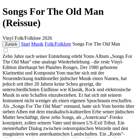
Songs For The Old Man
(Reissue)
Vinyl
Folk/Folklore
2026
Start
Musik
Folk/Folklore
Songs For The Old Man
Zurück
Zehn Jahre nach seiner Entstehung erlebt Yoms Album „Songs For
The Old Man“ eine analoge Wiederbelebung - die erste Vinyl-
Edition überhaupt bei Planètes Rouges. Der 1980 geborene
Klarinettist und Komponist Yom machte sich mit der
Neuentdeckung traditioneller jüdischer Musik einen Namen, hat
jedoch seit über 20 Jahren keine Scheu gezeigt, die
unterschiedlichsten Einflüsse wie Klassik, Rock und elektronische
Musik in sein Schaffen einzubeziehen. Er hat sich mit seinem
Instrument nicht weniger als einen eigenen Sprachraum erschaffen.
Als „Songs For The Old Man“ entstand, hatte sich Yom bereits über
sieben Alben mit dem musikalisch-kulturellen Erbe seiner jüdischen
Mutter beschäftigt, diese zehn Songs, als „Americana“-Fresko
konzipiert, zollen seinem Vater und dessen US-Exil Tribut. Ein
meisterhafter Dialog zwischen osteuropäischen Wurzeln und den
imaginären weiten amerikanischen Landschaften. Ein „Roots“-