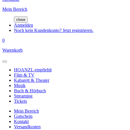
Mein Bereich
close
Anmelden
Noch kein Kundenkonto? Jetzt registrieren.
0
Warenkorb
HOANZL empfiehlt
Film & TV
Kabarett & Theater
Musik
Buch & Hörbuch
Streaming
Tickets
Mein Bereich
Gutschein
Kontakt
Versandkosten