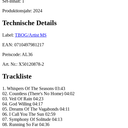
Set-Inhalt:
1
Produktionsjahr:
2024
Technische Details
Label:
TBOG/Artist MS
EAN:
0710497981217
Preiscode:
AL36
Art. Nr.:
X50120878-2
Trackliste
1. Whispers Of The Seasons 03:43
02. Countless (There's No Home) 04:02
03. Veil Of Rain 04:23
04. God Willing 04:17
05. Dreams Of The Vagabonds 04:11
06. I Call You The Sun 02:59
07. Symphony Of Solitude 04:13
08. Running So Far 04:36