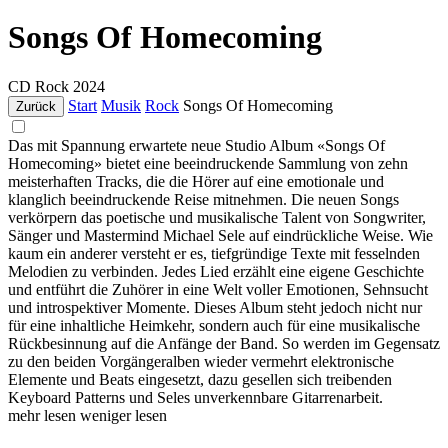
Songs Of Homecoming
CD
Rock
2024
Start
Musik
Rock
Songs Of Homecoming
Zurück
Das mit Spannung erwartete neue Studio Album «Songs Of
Homecoming» bietet eine beeindruckende Sammlung von zehn
meisterhaften Tracks, die die Hörer auf eine emotionale und
klanglich beeindruckende Reise mitnehmen. Die neuen Songs
verkörpern das poetische und musikalische Talent von Songwriter,
Sänger und Mastermind Michael Sele auf eindrückliche Weise. Wie
kaum ein anderer versteht er es, tiefgründige Texte mit fesselnden
Melodien zu verbinden. Jedes Lied erzählt eine eigene Geschichte
und entführt die Zuhörer in eine Welt voller Emotionen, Sehnsucht
und introspektiver Momente. Dieses Album steht jedoch nicht nur
für eine inhaltliche Heimkehr, sondern auch für eine musikalische
Rückbesinnung auf die Anfänge der Band. So werden im Gegensatz
zu den beiden Vorgängeralben wieder vermehrt elektronische
Elemente und Beats eingesetzt, dazu gesellen sich treibenden
Keyboard Patterns und Seles unverkennbare Gitarrenarbeit.
mehr lesen
weniger lesen