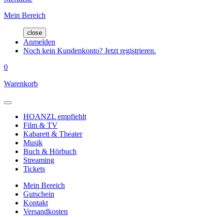
Mein Bereich
close
Anmelden
Noch kein Kundenkonto? Jetzt registrieren.
0
Warenkorb
HOANZL empfiehlt
Film & TV
Kabarett & Theater
Musik
Buch & Hörbuch
Streaming
Tickets
Mein Bereich
Gutschein
Kontakt
Versandkosten