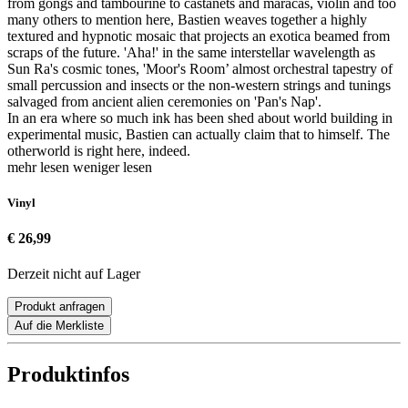
from gongs and tambourine to castanets and maracas, violin and too
many others to mention here, Bastien weaves together a highly
textured and hypnotic mosaic that projects an exotica beamed from
scraps of the future. 'Aha!' in the same interstellar wavelength as
Sun Ra's cosmic tones, 'Moor's Room’ almost orchestral tapestry of
small percussion and insects or the non-western strings and tunings
salvaged from ancient alien ceremonies on 'Pan's Nap'.
In an era where so much ink has been shed about world building in
experimental music, Bastien can actually claim that to himself. The
otherworld is right here, indeed.
mehr lesen
weniger lesen
Vinyl
€ 26,99
Derzeit nicht auf Lager
Produkt anfragen
Auf die Merkliste
Produktinfos