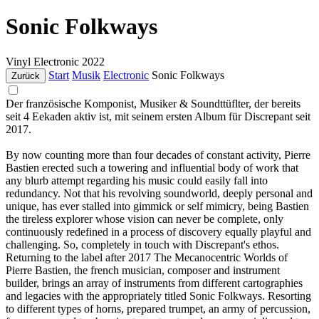
Sonic Folkways
Vinyl
Electronic
2022
Start
Musik
Electronic
Sonic Folkways
Zurück
Der französische Komponist, Musiker & Soundttüflter, der bereits
seit 4 Eekaden aktiv ist, mit seinem ersten Album für Discrepant seit
2017.
By now counting more than four decades of constant activity, Pierre
Bastien erected such a towering and influential body of work that
any blurb attempt regarding his music could easily fall into
redundancy. Not that his revolving soundworld, deeply personal and
unique, has ever stalled into gimmick or self mimicry, being Bastien
the tireless explorer whose vision can never be complete, only
continuously redefined in a process of discovery equally playful and
challenging. So, completely in touch with Discrepant's ethos.
Returning to the label after 2017 The Mecanocentric Worlds of
Pierre Bastien, the french musician, composer and instrument
builder, brings an array of instruments from different cartographies
and legacies with the appropriately titled Sonic Folkways. Resorting
to different types of horns, prepared trumpet, an army of percussion,