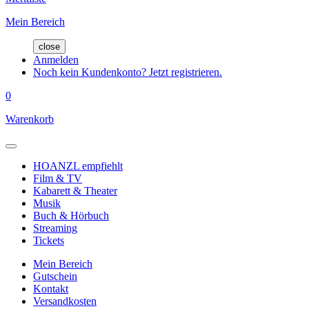
Mein Bereich
close
Anmelden
Noch kein Kundenkonto? Jetzt registrieren.
0
Warenkorb
HOANZL empfiehlt
Film & TV
Kabarett & Theater
Musik
Buch & Hörbuch
Streaming
Tickets
Mein Bereich
Gutschein
Kontakt
Versandkosten