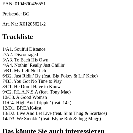
EAN:
0194690426551
Preiscode:
BG
Art. Nr.:
X01205621-2
Trackliste
1/A1. Soulful Distance
2/A2. Discouraged
3/A3. To Each His Own
4/A4. Nothin’ Really Just Chillin’
5/B1. My Left Nut Itch
6/B2. Just Ridin’ By (feat. Big Pokey & Lil’ Keke)
7/B3. You Got No Time to Play
8/C1. He Don’t Have to Know
9/C2. P.L.A.N.S.A (feat. Tony Mac)
10/C3. A Good Woman
11/C4. High And Trippin’ (feat. 14k)
12/D1. BREAK-fast
13/D2. Live And Let Live (feat. Slim Thug & Scarface)
14/D3. We Smokin’ (feat. Blyne Rob & Jugg Mugg)
Das könnte Sie auch interessieren