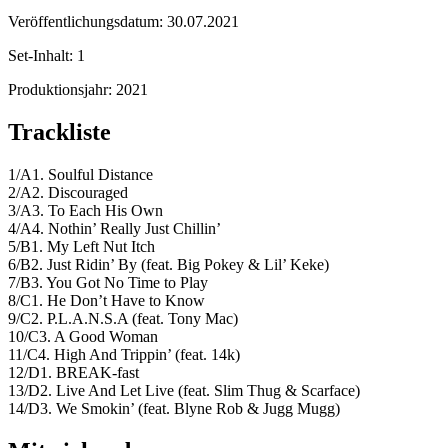
Veröffentlichungsdatum:
30.07.2021
Set-Inhalt:
1
Produktionsjahr:
2021
Trackliste
1/A1. Soulful Distance
2/A2. Discouraged
3/A3. To Each His Own
4/A4. Nothin’ Really Just Chillin’
5/B1. My Left Nut Itch
6/B2. Just Ridin’ By (feat. Big Pokey & Lil’ Keke)
7/B3. You Got No Time to Play
8/C1. He Don’t Have to Know
9/C2. P.L.A.N.S.A (feat. Tony Mac)
10/C3. A Good Woman
11/C4. High And Trippin’ (feat. 14k)
12/D1. BREAK-fast
13/D2. Live And Let Live (feat. Slim Thug & Scarface)
14/D3. We Smokin’ (feat. Blyne Rob & Jugg Mugg)