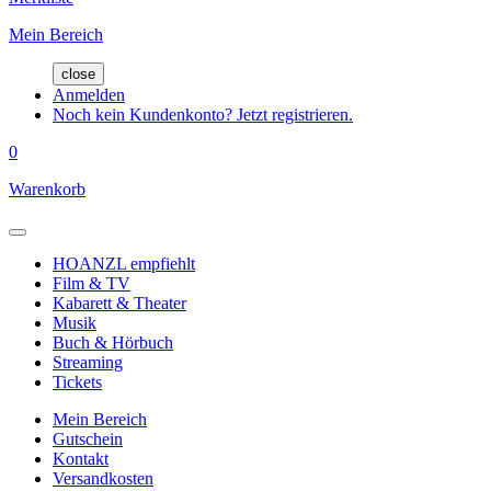
Mein Bereich
close
Anmelden
Noch kein Kundenkonto? Jetzt registrieren.
0
Warenkorb
HOANZL empfiehlt
Film & TV
Kabarett & Theater
Musik
Buch & Hörbuch
Streaming
Tickets
Mein Bereich
Gutschein
Kontakt
Versandkosten