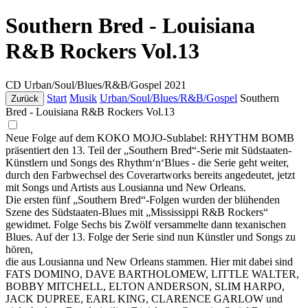
Southern Bred - Louisiana
R&B Rockers Vol.13
CD
Urban/Soul/Blues/R&B/Gospel
2021
Start
Musik
Urban/Soul/Blues/R&B/Gospel
Southern
Zurück
Bred - Louisiana R&B Rockers Vol.13
Neue Folge auf dem KOKO MOJO-Sublabel: RHYTHM BOMB
präsentiert den 13. Teil der „Southern Bred“-Serie mit Südstaaten-
Künstlern und Songs des Rhythm‘n‘Blues - die Serie geht weiter,
durch den Farbwechsel des Coverartworks bereits angedeutet, jetzt
mit Songs und Artists aus Lousianna und New Orleans.
Die ersten fünf „Southern Bred“-Folgen wurden der blühenden
Szene des Südstaaten-Blues mit „Mississippi R&B Rockers“
gewidmet. Folge Sechs bis Zwölf versammelte dann texanischen
Blues. Auf der 13. Folge der Serie sind nun Künstler und Songs zu
hören,
die aus Lousianna und New Orleans stammen. Hier mit dabei sind
FATS DOMINO, DAVE BARTHOLOMEW, LITTLE WALTER,
BOBBY MITCHELL, ELTON ANDERSON, SLIM HARPO,
JACK DUPREE, EARL KING, CLARENCE GARLOW und