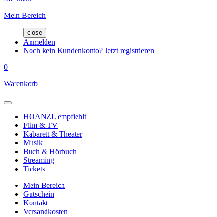
Mein Bereich
close
Anmelden
Noch kein Kundenkonto? Jetzt registrieren.
0
Warenkorb
HOANZL empfiehlt
Film & TV
Kabarett & Theater
Musik
Buch & Hörbuch
Streaming
Tickets
Mein Bereich
Gutschein
Kontakt
Versandkosten