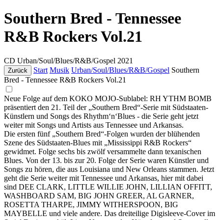
Southern Bred - Tennessee
R&B Rockers Vol.21
CD
Urban/Soul/Blues/R&B/Gospel
2021
Start
Musik
Urban/Soul/Blues/R&B/Gospel
Southern
Zurück
Bred - Tennessee R&B Rockers Vol.21
Neue Folge auf dem KOKO MOJO-Sublabel: RH YTHM BOMB
präsentiert den 21. Teil der „Southern Bred“-Serie mit Südstaaten-
Künstlern und Songs des Rhythm‘n‘Blues - die Serie geht jetzt
weiter mit Songs und Artists aus Tennessee und Arkansas.
Die ersten fünf „Southern Bred“-Folgen wurden der blühenden
Szene des Südstaaten-Blues mit „Mississippi R&B Rockers“
gewidmet. Folge sechs bis zwölf versammelte dann texanischen
Blues. Von der 13. bis zur 20. Folge der Serie waren Künstler und
Songs zu hören, die aus Louisiana und New Orleans stammen. Jetzt
geht die Serie weiter mit Tennessee und Arkansas, hier mit dabei
sind DEE CLARK, LITTLE WILLIE JOHN, LILLIAN OFFITT,
WASHBOARD SAM, BIG JOHN GREER, AL GARNER,
ROSETTA THARPE, JIMMY WITHERSPOON, BIG
MAYBELLE und viele andere. Das dreiteilige Digisleeve-Cover im