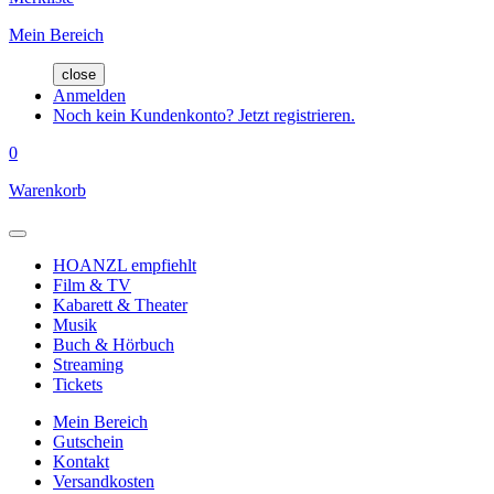
Mein Bereich
close
Anmelden
Noch kein Kundenkonto? Jetzt registrieren.
0
Warenkorb
HOANZL empfiehlt
Film & TV
Kabarett & Theater
Musik
Buch & Hörbuch
Streaming
Tickets
Mein Bereich
Gutschein
Kontakt
Versandkosten