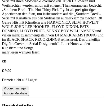
Serie mit ihren Motorrad-Covermotiven. Auch Halloween und
Weihnachten wurden schon mit eigenen Themensamplern bedacht.
„Southern Bred - The Hot Thirty Picks“ geht als preisgünstiger
Appetizer an den Start, um insbesondere auf die „Southern Bred“-
Serie mit Künstlern aus den Südstaaten aufmerksam zu machen. 30
Genre-Hits mit Künstlern wie HARMONICA SLIM, HOWLIN‘
WOLF, JOHN LEE HOOKER, FLOYD DIXON, FATS
DOMINO, LLOYD PRICE, SONNY BOY WILLIAMSON und
vielen mehr, zusammengestellt von DJ MARK ARMSTRONG und
im BLACK SHACK RECORDINGS remastered. Das dreiteilige
Digifile-Cover im Serial Design enthält Liner Notes zu den
Künstlern und Songs.
mehr lesen
weniger lesen
CD
€ 9,99
Derzeit nicht auf Lager
Produkt anfragen
Auf die Merkliste