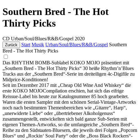
Southern Bred - The Hot
Thirty Picks
CD
Urban/Soul/Blues/R&B/Gospel
2020
Start
Musik
Urban/Soul/Blues/R&B/Gospel
Southern
Zurück
Bred - The Hot Thirty Picks
Das RHYTHM BOMB-Sublabel KOKO MOJO präsentiert mit
„Southern Bred - The Hot Thirty Picks“ 30 heiße Rhythm’n’Blues
Tracks aus der „Southern Bred“-Serie im dreiteiligen 4c-Digifile zu
Midprice-Konditionen!
Seit im Dezember 2017 mit „Cheap Old Wine And Whiskey“ die
erste KOKO MOJOCompilation erschien, hat sich das eifrige
Reissue-Label bis heute zur Katalognummer 85 hoch gearbeitet.
Waren die ersten Sampler mit den schönen Serial-Vintage-Artworks
noch nach bestimmten Themenbereichen wie „Gitarre“, Harp“,
„unerwiderte Liebe“ oder „übertriebener Alkoholgenuss“
zusammengestellt, entwickelten sich bald ganze Sub-Serien mit
eigenen Themen-Artworks, so die umfangreiche „Southern Bred“-
Reihe zu den Südstaaten-Bluesern, die jeweils drei Folgen „Popcorn
Blues“ und „Rockin‘ Soul Party“ oder die „Boss Black Rockers“-