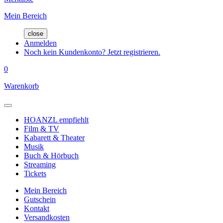
Mein Bereich
close
Anmelden
Noch kein Kundenkonto? Jetzt registrieren.
0
Warenkorb
HOANZL empfiehlt
Film & TV
Kabarett & Theater
Musik
Buch & Hörbuch
Streaming
Tickets
Mein Bereich
Gutschein
Kontakt
Versandkosten