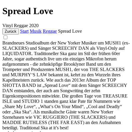
Spread Love
Vinyl
Reggae
2020
Start
Musik
Reggae
Spread Love
Zurück
Brandneues Studioalbum der New Yorker Musiker um MUSH1 (ex-
SLACKERS) und Sänger SCREECHY DAN als Vinyl-Only auf
LIQUIDATOR. Traditioneller Ska ganz im Stil der frühen 60er
Jahre, sogar authentisch live um ein einziges Mikrofon herum
aufgenommen - die zehnköpfige Brooklyner Band um den
Trompeter und Produzenten MUSH1, der von THE SLACKERS
und MURPHY‘S LAW bekannt ist, kehrt zu den Wurzeln ihres
Kapellmeisters zurück. Wie auch das 2013er Album der TOP
SHOTTA BAND ist „Spread Love“ mit dem Sänger SCREECHY
DAN entstanden, der auch am Songwriting der zehn
Eigenkompositionen mitwirkte. Die großen Tage von TREASURE
ISLE und STUDIO 1 standen ganz klar Pate für Nummern wie
„Share My Love“, „What‘s On Your Mind“, „Cool and Deadly“
oder „Ska Ska“. Als musikalische Gäste waren New Yorker
Szenehasen wie VIC RUGGIERO (THE SLACKERS) und
MADDIE RUTHLESS (THE FAR EAST) an den Aufnahmen
beteiligt. Traditional Ska at it’s best!