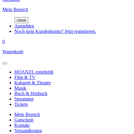
Mein Bereich
close
Anmelden
Noch kein Kundenkonto? Jetzt registrieren.
0
Warenkorb
HOANZL empfiehlt
Film & TV
Kabarett & Theater
Musik
Buch & Hörbuch
Streaming
Tickets
Mein Bereich
Gutschein
Kontakt
Versandkosten