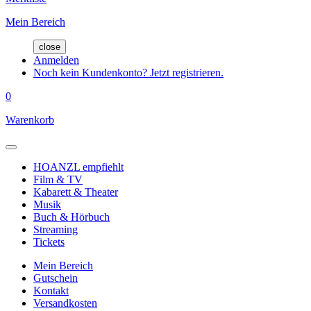
Mein Bereich
close
Anmelden
Noch kein Kundenkonto? Jetzt registrieren.
0
Warenkorb
HOANZL empfiehlt
Film & TV
Kabarett & Theater
Musik
Buch & Hörbuch
Streaming
Tickets
Mein Bereich
Gutschein
Kontakt
Versandkosten