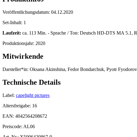
Veröffentlichungsdatum:
04.12.2020
Set-Inhalt:
1
Laufzeit:
ca. 113 Min. - Sprache / Ton: Deutsch HD-DTS MA 5.1, Ru
Produktionsjahr:
2020
Mitwirkende
Darsteller*in:
Oksana Akinshina, Fedor Bondarchuk, Pyotr Fyodorov
Technische Details
Label:
capelight pictures
Altersfreigabe:
16
EAN:
4042564208672
Preiscode:
AL06
Art. Nr.:
X5006420867-9