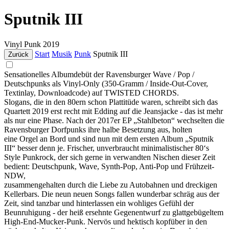
Sputnik III
Vinyl
Punk
2019
Start
Musik
Punk
Sputnik III
Zurück
Sensationelles Albumdebüt der Ravensburger Wave / Pop /
Deutschpunks als Vinyl-Only (350-Gramm / Inside-Out-Cover,
Textinlay, Downloadcode) auf TWISTED CHORDS.
Slogans, die in den 80ern schon Plattitüde waren, schreibt sich das
Quartett 2019 erst recht mit Edding auf die Jeansjacke - das ist mehr
als nur eine Phase. Nach der 2017er EP „Stahlbeton“ wechselten die
Ravensburger Dorfpunks ihre halbe Besetzung aus, holten
eine Orgel an Bord und sind nun mit dem ersten Album „Sputnik
III“ besser denn je. Frischer, unverbraucht minimalistischer 80‘s
Style Punkrock, der sich gerne in verwandten Nischen dieser Zeit
bedient: Deutschpunk, Wave, Synth-Pop, Anti-Pop und Frühzeit-
NDW,
zusammengehalten durch die Liebe zu Autobahnen und dreckigen
Kellerbars. Die neun neuen Songs fallen wunderbar schräg aus der
Zeit, sind tanzbar und hinterlassen ein wohliges Gefühl der
Beunruhigung - der heiß ersehnte Gegenentwurf zu glattgebügeltem
High-End-Mucker-Punk. Nervös und hektisch kopfüber in den