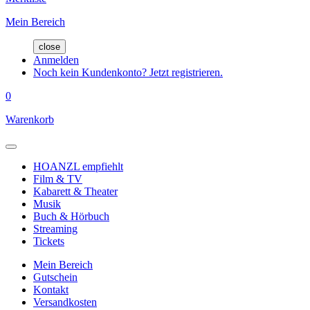
Mein Bereich
close
Anmelden
Noch kein Kundenkonto? Jetzt registrieren.
0
Warenkorb
HOANZL empfiehlt
Film & TV
Kabarett & Theater
Musik
Buch & Hörbuch
Streaming
Tickets
Mein Bereich
Gutschein
Kontakt
Versandkosten