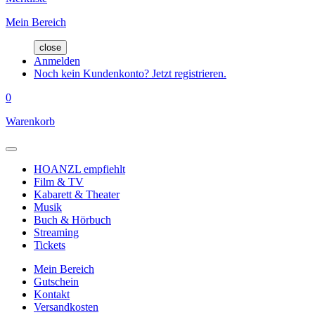
Mein Bereich
close
Anmelden
Noch kein Kundenkonto? Jetzt registrieren.
0
Warenkorb
HOANZL empfiehlt
Film & TV
Kabarett & Theater
Musik
Buch & Hörbuch
Streaming
Tickets
Mein Bereich
Gutschein
Kontakt
Versandkosten