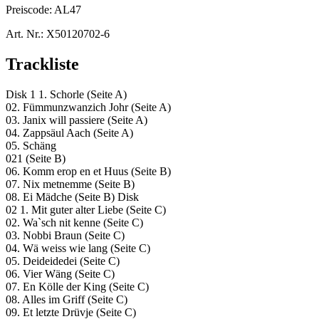
Preiscode:
AL47
Art. Nr.:
X50120702-6
Trackliste
Disk 1 1. Schorle (Seite A)
02. Fümmunzwanzich Johr (Seite A)
03. Janix will passiere (Seite A)
04. Zappsäul Aach (Seite A)
05. Schäng
021 (Seite B)
06. Komm erop en et Huus (Seite B)
07. Nix metnemme (Seite B)
08. Ei Mädche (Seite B) Disk
02 1. Mit guter alter Liebe (Seite C)
02. Wa`sch nit kenne (Seite C)
03. Nobbi Braun (Seite C)
04. Wä weiss wie lang (Seite C)
05. Deideidedei (Seite C)
06. Vier Wäng (Seite C)
07. En Kölle der King (Seite C)
08. Alles im Griff (Seite C)
09. Et letzte Drüvje (Seite C)