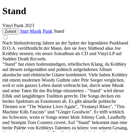
Stand
Vinyl
Punk
2023
Start
Musik
Punk
Stand
Zurück
Nach fünfundvierzig Jahren an der Spitze der legendären Punkband
D.O.A. veröffentlicht der Mann, den sie Joey Shithead alias Joe
Keithley nennen, ein neues Soloalbum als CD und Vinyl-LP auf
Sudden Death Records.
"Stand" hat einen bodenständigen, rebellischen Klang, da Keithley
auf diesem zeitgemäßen und politisch aufgeladenen Album
akustische und elektrische Gitarre kombiniert. Viele haben Keithley
mit einem modernen Woody Guthrie oder Pete Seeger verglichen,
weil er sein ganzes Leben damit verbracht hat, durch seine Musik
und seine Taten für das Richtige einzutreten - "Stand" wird dieser
Ethik und langjährigen Tradition gerecht. Die Songs decken ein
breites Spektrum an Emotionen ab. Es gibt aktuelle politische
Themen wie "The Warrior Lives Again", "Fentanyl Blues", "This
Machine Kills Fascists" und "Ginger Goodwin". Er trifft wirklich
ins Schwarze, wenn er Songs seiner Idole Johnny Cash, Leadbelly
und Stompin Tom Conners covert. Auf "Stand" bekommt man eine
breite Palette von Keithleys Talenten zu hören: von seinem Gesang,