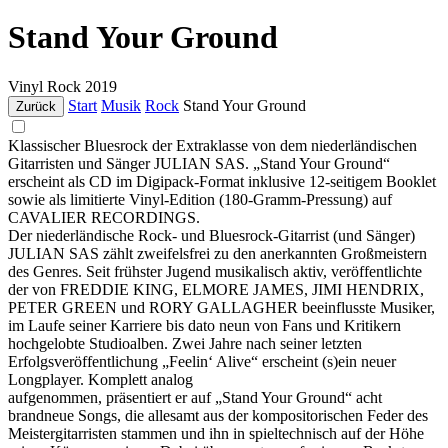
Stand Your Ground
Vinyl
Rock
2019
Start
Musik
Rock
Stand Your Ground
Zurück
Klassischer Bluesrock der Extraklasse von dem niederländischen
Gitarristen und Sänger JULIAN SAS. „Stand Your Ground“
erscheint als CD im Digipack-Format inklusive 12-seitigem Booklet
sowie als limitierte Vinyl-Edition (180-Gramm-Pressung) auf
CAVALIER RECORDINGS.
Der niederländische Rock- und Bluesrock-Gitarrist (und Sänger)
JULIAN SAS zählt zweifelsfrei zu den anerkannten Großmeistern
des Genres. Seit frühster Jugend musikalisch aktiv, veröffentlichte
der von FREDDIE KING, ELMORE JAMES, JIMI HENDRIX,
PETER GREEN und RORY GALLAGHER beeinflusste Musiker,
im Laufe seiner Karriere bis dato neun von Fans und Kritikern
hochgelobte Studioalben. Zwei Jahre nach seiner letzten
Erfolgsveröffentlichung „Feelin‘ Alive“ erscheint (s)ein neuer
Longplayer. Komplett analog
aufgenommen, präsentiert er auf „Stand Your Ground“ acht
brandneue Songs, die allesamt aus der kompositorischen Feder des
Meistergitarristen stammen und ihn in spieltechnisch auf der Höhe