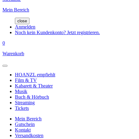
Mein Bereich
close
Anmelden
Noch kein Kundenkonto? Jetzt registrieren.
0
Warenkorb
HOANZL empfiehlt
Film & TV
Kabarett & Theater
Musik
Buch & Hörbuch
Streaming
Tickets
Mein Bereich
Gutschein
Kontakt
Versandkosten