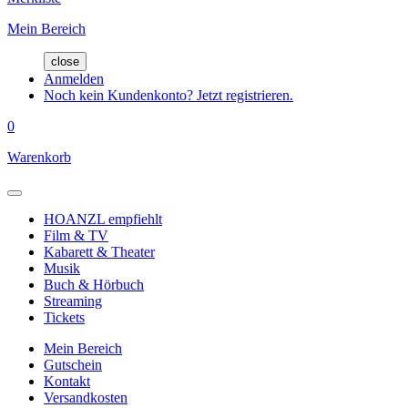
Mein Bereich
close
Anmelden
Noch kein Kundenkonto? Jetzt registrieren.
0
Warenkorb
HOANZL empfiehlt
Film & TV
Kabarett & Theater
Musik
Buch & Hörbuch
Streaming
Tickets
Mein Bereich
Gutschein
Kontakt
Versandkosten