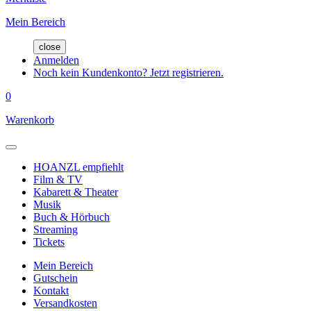
Mein Bereich
close
Anmelden
Noch kein Kundenkonto? Jetzt registrieren.
0
Warenkorb
HOANZL empfiehlt
Film & TV
Kabarett & Theater
Musik
Buch & Hörbuch
Streaming
Tickets
Mein Bereich
Gutschein
Kontakt
Versandkosten