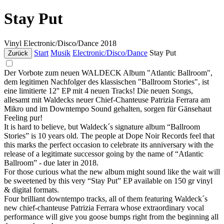
Stay Put
Vinyl
Electronic/Disco/Dance
2018
Start
Musik
Electronic/Disco/Dance
Stay Put
Zurück
Der Vorbote zum neuen WALDECK Album "Atlantic Ballroom",
dem legitimen Nachfolger des klassischen "Ballroom Stories", ist
eine limitierte 12'' EP mit 4 neuen Tracks! Die neuen Songs,
allesamt mit Waldecks neuer Chief-Chanteuse Patrizia Ferrara am
Mikro und im Downtempo Sound gehalten, sorgen für Gänsehaut
Feeling pur!
It is hard to believe, but Waldeck´s signature album “Ballroom
Stories” is 10 years old. The people at Dope Noir Records feel that
this marks the perfect occasion to celebrate its anniversary with the
release of a legitimate successor going by the name of “Atlantic
Ballroom” - due later in 2018.
For those curious what the new album might sound like the wait will
be sweetened by this very “Stay Put” EP available on 150 gr vinyl
& digital formats.
Four brilliant downtempo tracks, all of them featuring Waldeck´s
new chief-chanteuse Patrizia Ferrara whose extraordinary vocal
performance will give you goose bumps right from the beginning all