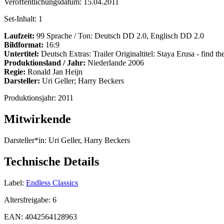
Veröffentlichungsdatum:
15.04.2011
Set-Inhalt:
1
Laufzeit:
99 Sprache / Ton: Deutsch DD 2.0, Englisch DD 2.0
Bildformat:
16:9
Untertitel:
Deutsch Extras: Trailer Originaltitel: Staya Erusa - find 
Produktionsland / Jahr:
Niederlande 2006
Regie:
Ronald Jan Heijn
Darsteller:
Uri Geller; Harry Beckers
Produktionsjahr:
2011
Mitwirkende
Darsteller*in:
Uri Geller, Harry Beckers
Technische Details
Label:
Endless Classics
Altersfreigabe:
6
EAN:
4042564128963