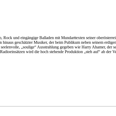
 Rock und eingängige Balladen mit Mundarttexten seiner oberösterreic
nzen hinaus geschätzter Musiker, der beim Publikum neben seinem erdige
o seelenvolle, „soulige“ Ausstrahlung gegeben wie Harry Ahamer, der s
dioeinsätzen wird die hoch stehende Produktion „steh auf“ ab der Ver