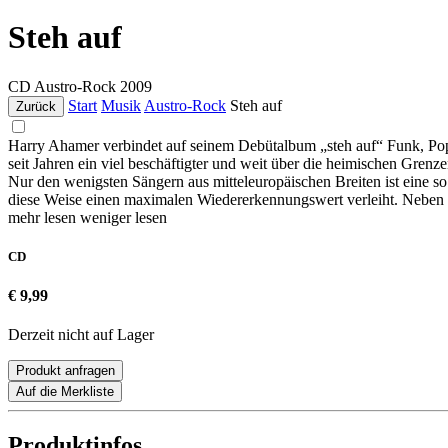
Steh auf
CD
Austro-Rock
2009
Start
Musik
Austro-Rock
Steh auf
Zurück
Harry Ahamer verbindet auf seinem Debütalbum „steh auf“ Funk, Pop,
seit Jahren ein viel beschäftigter und weit über die heimischen Gre
Nur den wenigsten Sängern aus mitteleuropäischen Breiten ist eine s
diese Weise einen maximalen Wiedererkennungswert verleiht. Neben Ra
mehr lesen
weniger lesen
CD
€ 9,99
Derzeit nicht auf Lager
Produkt anfragen
Auf die Merkliste
Produktinfos