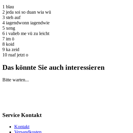
1 blau
2 jeda soi so duan wia wü
3 steh auf
4 iagendwonn iagendwie
5 xeng
6 i valieb me vü zu leicht
7 im ö
8 koid
9 ka zeid
10 ruaf jetzt o
Das könnte Sie auch interessieren
Bitte warten...
Service Kontakt
Kontakt
Versandkosten