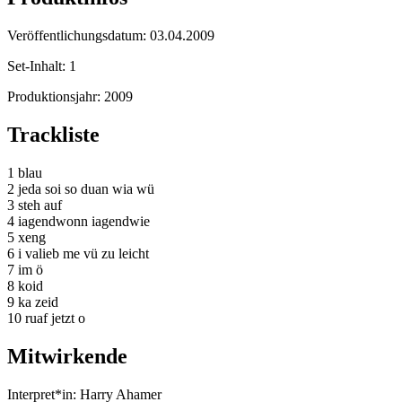
Veröffentlichungsdatum:
03.04.2009
Set-Inhalt:
1
Produktionsjahr:
2009
Trackliste
1 blau
2 jeda soi so duan wia wü
3 steh auf
4 iagendwonn iagendwie
5 xeng
6 i valieb me vü zu leicht
7 im ö
8 koid
9 ka zeid
10 ruaf jetzt o
Mitwirkende
Interpret*in:
Harry Ahamer