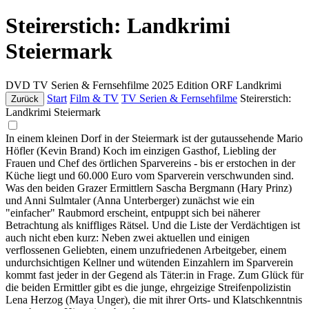
Steirerstich: Landkrimi
Steiermark
DVD
TV Serien & Fernsehfilme
2025
Edition ORF Landkrimi
Start
Film & TV
TV Serien & Fernsehfilme
Steirerstich:
Zurück
Landkrimi Steiermark
In einem kleinen Dorf in der Steiermark ist der gutaussehende Mario
Höfler (Kevin Brand) Koch im einzigen Gasthof, Liebling der
Frauen und Chef des örtlichen Sparvereins - bis er erstochen in der
Küche liegt und 60.000 Euro vom Sparverein verschwunden sind.
Was den beiden Grazer Ermittlern Sascha Bergmann (Hary Prinz)
und Anni Sulmtaler (Anna Unterberger) zunächst wie ein
"einfacher" Raubmord erscheint, entpuppt sich bei näherer
Betrachtung als kniffliges Rätsel. Und die Liste der Verdächtigen ist
auch nicht eben kurz: Neben zwei aktuellen und einigen
verflossenen Geliebten, einem unzufriedenen Arbeitgeber, einem
undurchsichtigen Kellner und wütenden Einzahlern im Sparverein
kommt fast jeder in der Gegend als Täter:in in Frage. Zum Glück für
die beiden Ermittler gibt es die junge, ehrgeizige Streifenpolizistin
Lena Herzog (Maya Unger), die mit ihrer Orts- und Klatschkenntnis