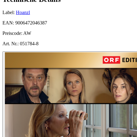
Label:
Hoanzl
EAN:
9006472046387
Preiscode:
AW
Art. Nr.:
051784-8