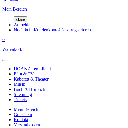
Mein Bereich
close
Anmelden
Noch kein Kundenkonto? Jetzt registrieren.
0
Warenkorb
HOANZL empfiehlt
Film & TV
Kabarett & Theater
Musik
Buch & Hörbuch
Streaming
Tickets
Mein Bereich
Gutschein
Kontakt
Versandkosten