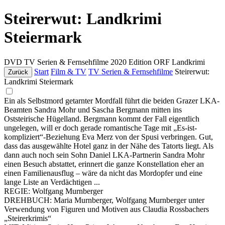
Steirerwut: Landkrimi
Steiermark
DVD
TV Serien & Fernsehfilme
2020
Edition ORF Landkrimi
Start
Film & TV
TV Serien & Fernsehfilme
Steirerwut:
Zurück
Landkrimi Steiermark
Ein als Selbstmord getarnter Mordfall führt die beiden Grazer LKA-
Beamten Sandra Mohr und Sascha Bergmann mitten ins
Oststeirische Hügelland. Bergmann kommt der Fall eigentlich
ungelegen, will er doch gerade romantische Tage mit „Es-ist-
kompliziert“-Beziehung Eva Merz von der Spusi verbringen. Gut,
dass das ausgewählte Hotel ganz in der Nähe des Tatorts liegt. Als
dann auch noch sein Sohn Daniel LKA-Partnerin Sandra Mohr
einen Besuch abstattet, erinnert die ganze Konstellation eher an
einen Familienausflug – wäre da nicht das Mordopfer und eine
lange Liste an Verdächtigen ...
REGIE: Wolfgang Murnberger
DREHBUCH: Maria Murnberger, Wolfgang Murnberger unter
Verwendung von Figuren und Motiven aus Claudia Rossbachers
„Steirerkrimis“