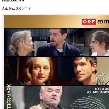
Preiscode:
AW
Art. Nr.:
051644-8