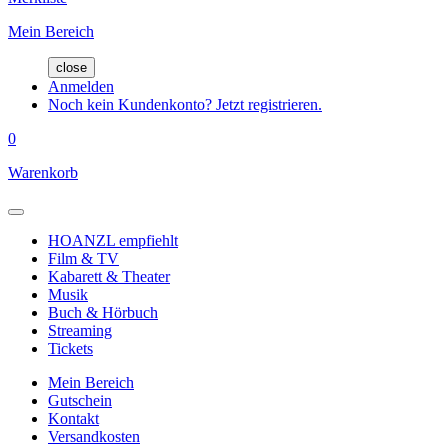
Mein Bereich
close
Anmelden
Noch kein Kundenkonto? Jetzt registrieren.
0
Warenkorb
HOANZL empfiehlt
Film & TV
Kabarett & Theater
Musik
Buch & Hörbuch
Streaming
Tickets
Mein Bereich
Gutschein
Kontakt
Versandkosten