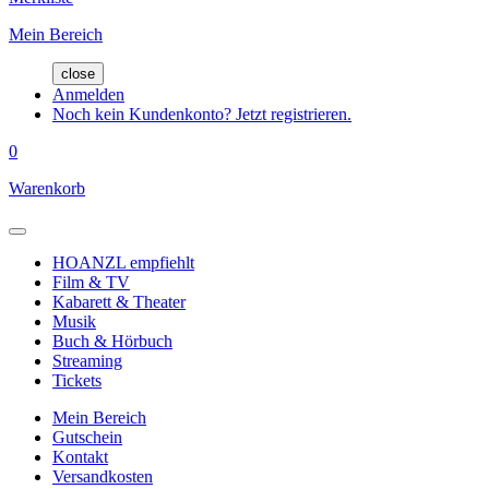
Mein Bereich
close
Anmelden
Noch kein Kundenkonto? Jetzt registrieren.
0
Warenkorb
HOANZL empfiehlt
Film & TV
Kabarett & Theater
Musik
Buch & Hörbuch
Streaming
Tickets
Mein Bereich
Gutschein
Kontakt
Versandkosten